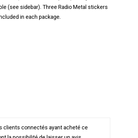
le (see sidebar). Three Radio Metal stickers
included in each package.
s clients connectés ayant acheté ce
nt la possibilité de laisser un avis.