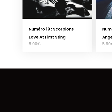
Numéro 19 : Scorpions –
Numé
Love At First Sting
Ange
5.90
€
5.90