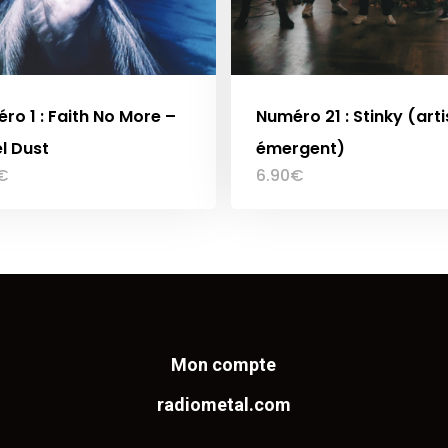
ro 1 : Faith No More –
Numéro 21 : Stinky (arti
l Dust
émergent)
€
6.90
€
Mon compte
radiometal.com