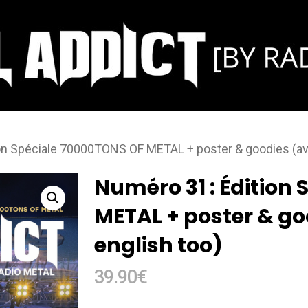
on Spéciale 70000TONS OF METAL + poster & goodies (avai
Numéro 31 : Édition
METAL + poster & go
english too)
39.90
€