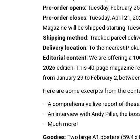
Pre-order opens
: Tuesday, February 25
Pre-order closes
: Tuesday, April 21, 2
Magazine will be shipped starting Tuesd
Shipping method
: Tracked parcel deli
Delivery location
: To the nearest Pick
Editorial content
: We are offering a 
2026 edition. This 40-page magazine r
from January 29 to February 2, betwe
Here are some excerpts from the cont
– A comprehensive live report of these
– An interview with Andy Piller, the 
– Much more!
Goodies
: Two large A1 posters (59.4 x