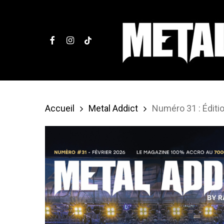
Skip
to
facebook
instagram
tiktok
main
content
Accueil
Metal Addict
Numéro 31 : Éditi