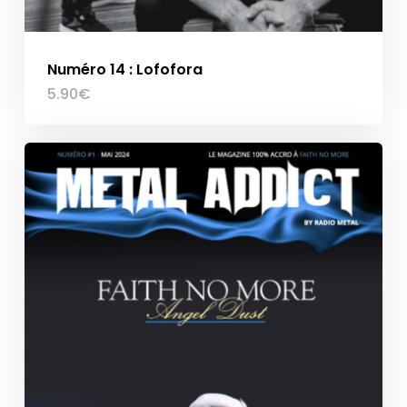
Numéro 14 : Lofofora
5.90
€