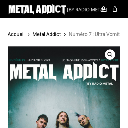
Skip
account
to
main
content
Accueil
Metal Addict
Numéro 7 : Ultra Vomit