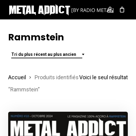
Skip
account
to
main
content
Rammstein
Tri du plus récent au plus ancien
Accueil
Produits identifiés
Voici le seul résultat
“Rammstein”