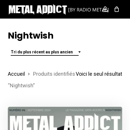
Skip
account
to
main
content
Nightwish
Tri du plus récent au plus ancien
Accueil
Produits identifiés
Voici le seul résultat
“Nightwish”