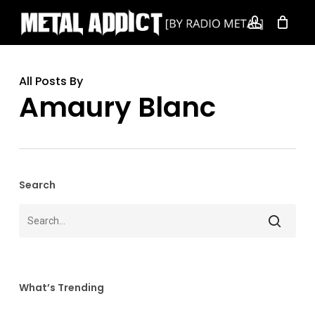
Skip
account
to
main
content
All Posts By
Amaury Blanc
Search
What’s Trending